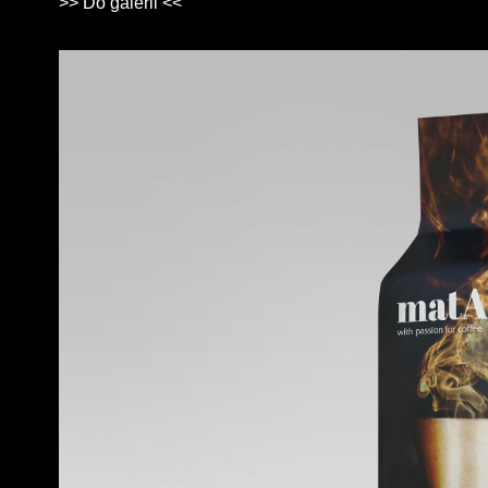
>> Do galerii <<