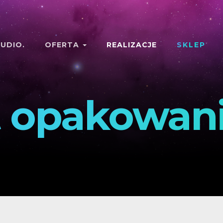
UDIO.
OFERTA
REALIZACJE
SKLEP
t opakowan