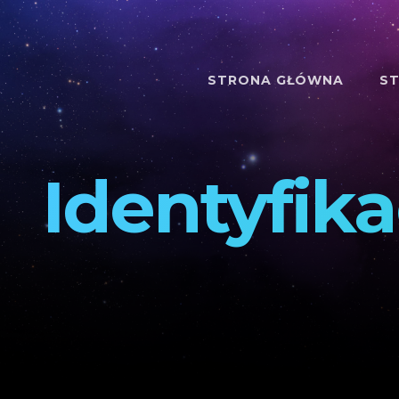
STRONA GŁÓWNA
ST
Identyfika