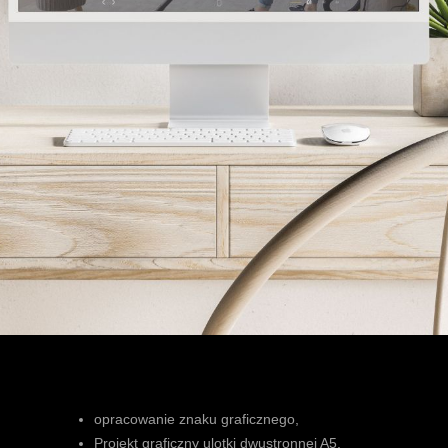
opracowanie znaku graficznego,
Projekt graficzny ulotki dwustronnej A5,