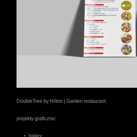
DoubleTree by Hilton | Garden restaurant.
projekty graficzne:
foldery