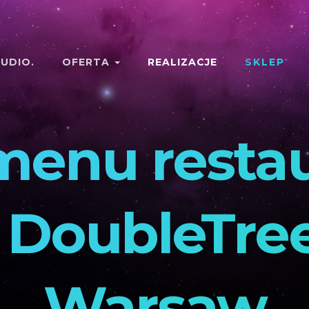
UDIO.
OFERTA
REALIZACJE
SKLEP
menu resta
DoubleTree
Warsaw