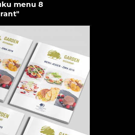
ruku menu 8
rant"