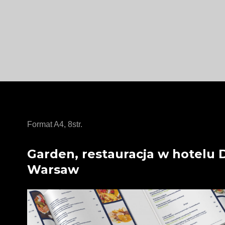
Format A4, 8str.
Garden, restauracja w hotelu 
Warsaw