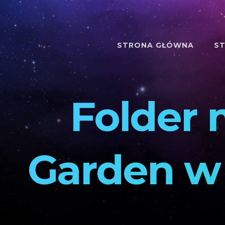
STRONA GŁÓWNA
ST
Folder 
Garden w 