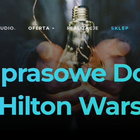
UDIO.
OFERTA
REALIZACJE
SKLEP
prasowe D
 Hilton War