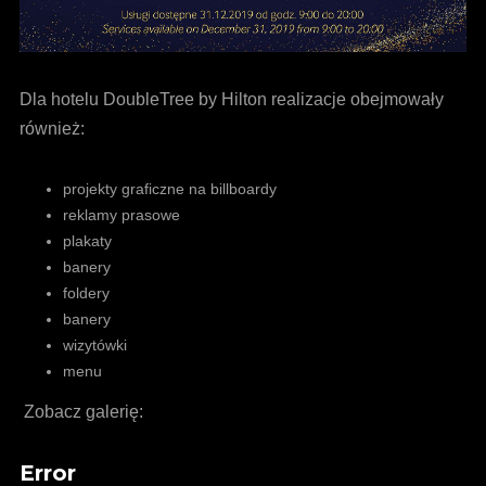
Dla hotelu DoubleTree by Hilton realizacje obejmowały
również:
projekty graficzne na billboardy
reklamy prasowe
plakaty
banery
foldery
banery
wizytówki
menu
Zobacz galerię:
Error